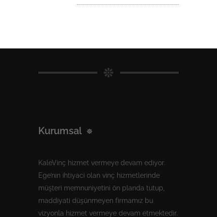
Kurumsal
KaleVinç hizmet vermeye devam ediyor.
Ege’nin ihtiyaci olan vinç hizmetlerinde
müşteri memnuniyetini ön planda tutup,
maddiyati düşünmeyen firmamız bu
vizyonla hizmet vermeye devam etmektedir.