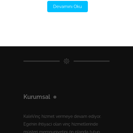
Devamını Oku
Kurumsal
KaleVinç hizmet vermeye devam ediyor.
Ege’nin ihtiyaci olan vinç hizmetlerinde
müşteri memnuniyetini ön planda tutup,