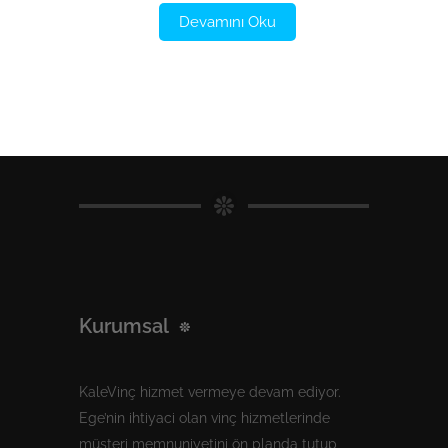
Devamını Oku
Kurumsal
KaleVinç hizmet vermeye devam ediyor.
Ege’nin ihtiyaci olan vinç hizmetlerinde
müşteri memnuniyetini ön planda tutup,